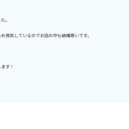
した。
ため換気しているのでお店の中も結構寒いです。
します！