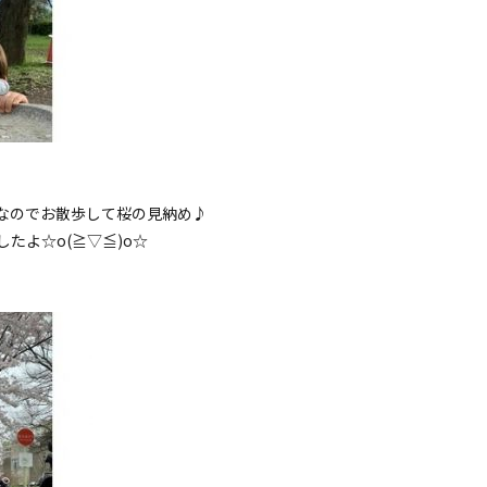
なのでお散歩して桜の見納め♪
たよ☆o(≧▽≦)o☆