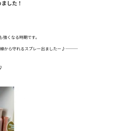
めました！
も強くなる時期です。
外線から守れるスプレー出ましたー♪───
♪