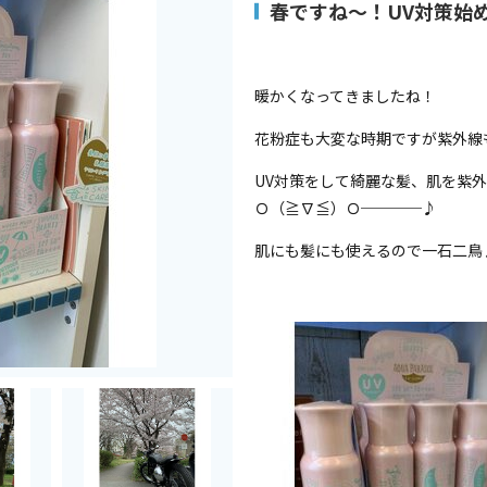
春ですね～！UV対策始
暖かくなってきましたね！
花粉症も大変な時期ですが紫外線
UV対策をして綺麗な髪、肌を紫
Ｏ（≧∇≦）Ｏ────♪
肌にも髪にも使えるので一石二鳥